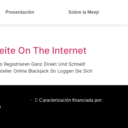
Presentación
Sobre la Meejr
eite On The Internet
o Registrieren Ganz Direkt Und Schnell!
eller Online Blackjack So Loggen Sie Sich
Caracterización financiada por:
n