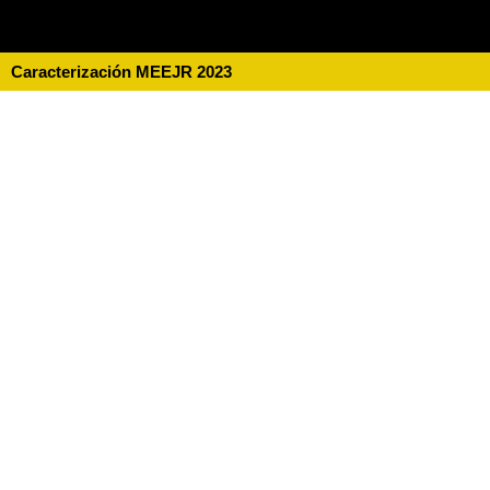
Caracterización MEEJR 2023