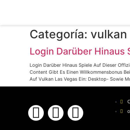
Categoría:
vulkan
Login Darüber Hinaus S
Login Darüber Hinaus Spiele Auf Dieser Offiz
Content Gibt Es Einen Willkommensbonus Beim
Auf Vulkan Las Vegas Ein: Desktop- Sowie Mo
C
c