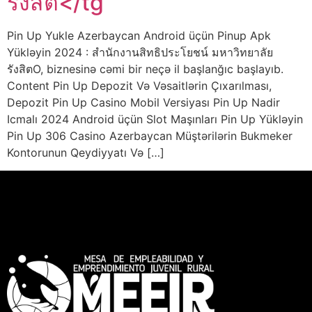
รังสิต</tg
Pin Up Yukle Azerbaycan Android üçün Pinup Apk
Yükləyin 2024 : สำนักงานสิทธิประโยชน์ มหาวิทยาลัย
รังสิตO, biznesinə cəmi bir neçə il başlanğıc başlayıb.
Content Pin Up Depozit Və Vəsaitlərin Çıxarılması,
Depozit Pin Up Casino Mobil Versiyası Pin Up Nadir
Icmalı 2024 Android üçün Slot Maşınları Pin Up Yükləyin
Pin Up 306 Casino Azerbaycan Müştərilərin Bukmeker
Kontorunun Qeydiyyatı Və […]