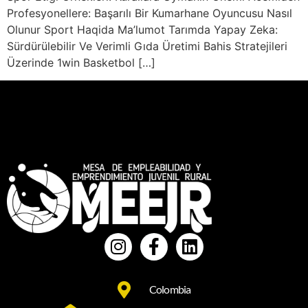
Profesyonellere: Başarılı Bir Kumarhane Oyuncusu Nasıl
Olunur Sport Haqida Ma’lumot Tarımda Yapay Zeka:
Sürdürülebilir Ve Verimli Gıda Üretimi Bahis Stratejileri
Üzerinde 1win Basketbol […]
Colombia