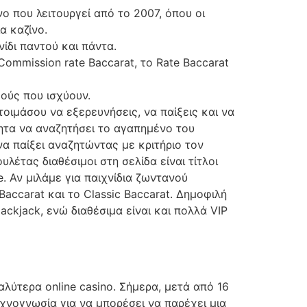
νο που λειτουργεί από το 2007, όπου οι
α καζίνο.
ίδι παντού και πάντα.
Commission rate Baccarat, το Rate Baccarat
ούς που ισχύουν.
τοιμάσου να εξερευνήσεις, να παίξεις και να
τητα να αναζητήσει το αγαπημένο του
 να παίξει αναζητώντας με κριτήριο τον
λέτας διαθέσιμοι στη σελίδα είναι τίτλοι
te. Αν μιλάμε για παιχνίδια ζωντανού
accarat και το Classic Baccarat. Δημοφιλή
lackjack, ενώ διαθέσιμα είναι και πολλά VIP
λύτερα online casino. Σήμερα, μετά από 16
χνογνωσία για να μπορέσει να παρέχει μια