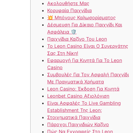
Ακολουθήστε Μας
Κορυφαία Παιχνίδια
💥 Μπόνους Καλωσορίσματος
Δέσμευση Για Δίκαιο Παιχνίδι Και
Ασφάλεια 🛡️
Παιχνίδια Καζίνο Του Leon
Το Leon Casino Είναι Ο Συνεργάτης
Σας Στη Νίκη!
Εφαρμογή Για Κινητά Για Το Leon
Casino
Συμβουλές Για Τον Ασφαλή Παιχνίδι
Με Πραγματικά Χρήματα
Leon Casino: Έκδοση Για Κινητά
Leonbet Casino Αξιολόγιση
Είναι Ασφαλές Το Live Gambling
Establishment Της Leon;
Στοιχηματικά Παιχνίδια
Πάροχοι Παιχνιδιών Καζίνο
Πώς Να Εγγραφείς Στο Leon