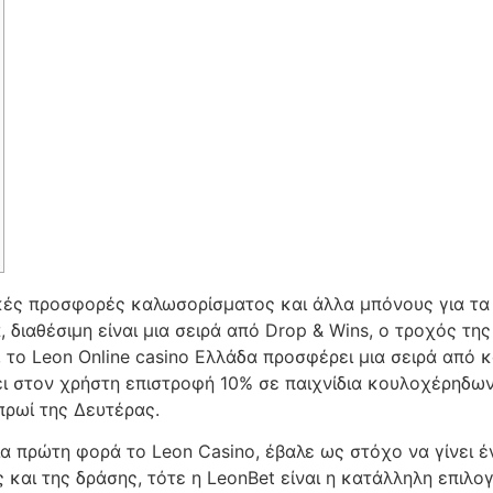
τικές προσφορές καλωσορίσματος και άλλα μπόνους για τ
, διαθέσιμη είναι μια σειρά από Drop & Wins, ο τροχός τ
, το Leon Online casino Ελλάδα προσφέρει μια σειρά από
νει στον χρήστη επιστροφή 10% σε παιχνίδια κουλοχέρηδων
πρωί της Δευτέρας.
α πρώτη φορά το Leon Casino, έβαλε ως στόχο να γίνει έ
 και της δράσης, τότε η LeonBet είναι η κατάλληλη επιλογ