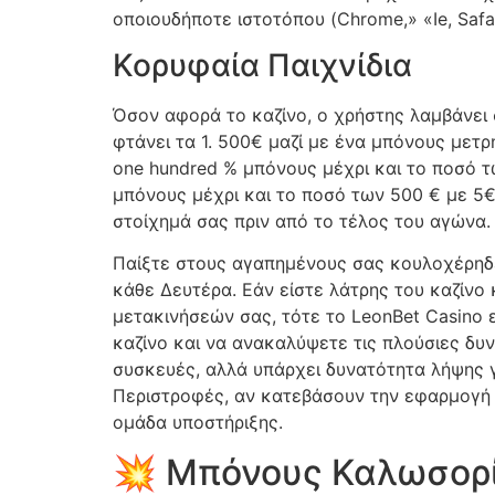
οποιουδήποτε ιστοτόπου (Chrome,» «Ie, Safar
Κορυφαία Παιχνίδια
Όσον αφορά το καζίνο, ο χρήστης λαμβάνει
φτάνει τα 1. 500€ μαζί με ένα μπόνους μετρ
one hundred % μπόνους μέχρι και το ποσό τ
μπόνους μέχρι και το ποσό των 500 € με 5€ 
στοίχημά σας πριν από το τέλος του αγώνα.
Παίξτε στους αγαπημένους σας κουλοχέρηδε
κάθε Δευτέρα. Εάν είστε λάτρης του καζίνο 
μετακινήσεών σας, τότε το LeonBet Casino ε
καζίνο και να ανακαλύψετε τις πλούσιες δυ
συσκευές, αλλά υπάρχει δυνατότητα λήψης γ
Περιστροφές, αν κατεβάσουν την εφαρμογή το
ομάδα υποστήριξης.
💥 Μπόνους Καλωσορ