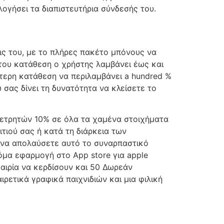
λογήσει τα διαπιστευτήρια σύνδεσής του.
ις του, με το πλήρες πακέτο μπόνους να
 του κατάθεση ο χρήστης λαμβάνει έως και
ύτερη κατάθεση να περιλαμβάνει a hundred %
 σας δίνει τη δυνατότητα να κλείσετε το
μετρητών 10% σε όλα τα χαμένα στοιχήματα
ιτιού σας ή κατά τη διάρκεια των
ία να απολαύσετε αυτό το συναρπαστικό
όμα εφαρμογή στο App store για apple
καιρία να κερδίσουν και 50 Δωρεάν
ρετικά γραφικά παιχνιδιών και μια φιλική