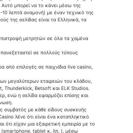
. Αυτό μπορεί να το κάνει μέσω της
5-10 λεπτά αναμονή) με έναν τεχνικό της
ύς της σελίδας είναι τα Ελληνικά, τα
επιστροφή μετρητών σε όλα τα χαμένα
επανεξεταστεί σε πολλούς τύπους
από επιλογές σε παιχνίδια live casino,
των μεγαλύτερων εταιρειών του κλάδου,
t, Thunderkick, Betsoft και ELK Studios.
ρ, ενώ η σελίδα εφαρμόζει επίσης και
νωση.
ως συμβατός με κάθε είδους συσκευής
sino λένε ότι είναι ένα καταπληκτικό
 ότι είχαν μια εξαιρετική εμπειρία με το
smartphone, tablet κ. λπ. ), μέσω