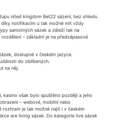
stupu nited kingdom Bet22 sázení, bez ohledu
, díky notifikacím u tak možné mít vždy
typy samotných sázek a záleží tak na
a rozdělení – základní je na předzápasové
otázek, dostupné v českém jazyce.
události do oblíbených.
t na něj.
, kasino však bylo spuštěno později a jeho
zobrazení – webové, mobilní nebo
 rozhraní je tak možné najít i v českém
ce are living sázek. Do kategorie live sázek