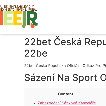
22bet Česká Repub
22be
22bet Česká Republika Oficiální Odkaz Pro P
Sázení Na Sport O
Content
Zabezpečení Sázkové Kanceláře