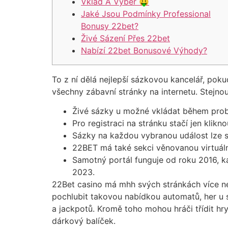
Vklad A Výběr 🤑
Jaké Jsou Podmínky Professional
Bonusy 22bet?
Živé Sázení Přes 22bet
Nabízí 22bet Bonusové Výhody?
To z ní dělá nejlepší sázkovou kancelář, pok
všechny zábavní stránky na internetu. Stejnou 
Živé sázky u možné vkládat během probí
Pro registraci na stránku stačí jen klikn
Sázky na každou vybranou událost lze s
22BET má také sekci věnovanou virtuální
Samotný portál funguje od roku 2016, ka
2023.
22Bet casino má mhh svých stránkách více než
pochlubit takovou nabídkou automatů, her u st
a jackpotů. Kromě toho mohou hráči třídit hr
dárkový balíček.