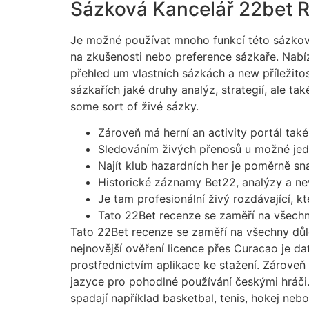
Sázková Kancelář 22bet R
Je možné používat mnoho funkcí této sázkové
na zkušenosti nebo preference sázkaře. Nabíz
přehled um vlastních sázkách a new příležito
sázkařích jaké druhy analýz, strategií, ale t
some sort of živé sázky.
Zároveň má herní an activity portál ta
Sledováním živých přenosů u možné jedno
Najít klub hazardních her je poměrně snad
Historické záznamy Bet22, analýzy a new 
Je tam profesionální živý rozdávající, kt
Tato 22Bet recenze se zaměří na všechn
Tato 22Bet recenze se zaměří na všechny důl
nejnovější ověření licence přes Curacao je 
prostřednictvím aplikace ke stažení. Zároveň
jazyce pro pohodlné používání českými hráči.
spadají například basketbal, tenis, hokej nebo