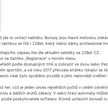
ud jde to uvítací nabídku. Bonusy jsou hlavní metodou získá
taktikou se řídí i 22Bet, který nabízí dárky professional hr
hajícího zápasu the dle aktuální nabídky na 22Bet CZ.
out na tlačítko „Registrace“ v horním menu.
eřadit podle dostupných trhů a zobrazit ve dvou nebo třec
m sportům, a od roku 2017 převzala stránku týkající se té
sino však bylo spuštěno později a jeho nejnovější ověření
 her, což je jeden unces největších počtů v celém odvětví
olu a dalších druhů zábavy. V sekci hrací automaty můžete 
y podle poskytovatele softwaru. Kromě uvítacích bonusů tu 