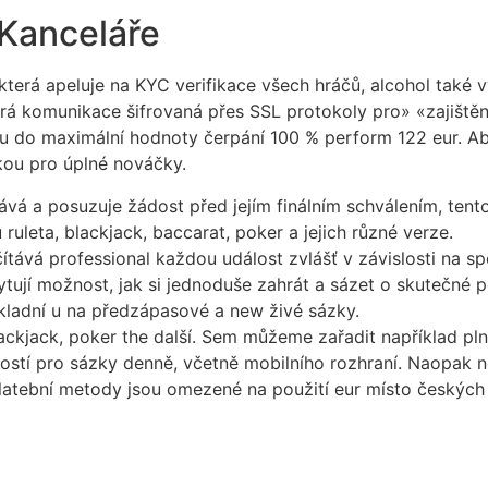
Kanceláře
 která apeluje na KYC verifikace všech hráčů, alcohol tak
erá komunikace šifrovaná přes SSL protokoly pro» «zajištěn
 do maximální hodnoty čerpání 100 % perform 122 eur. Aby
dkou pro úplné nováčky.
ává a posuzuje žádost před jejím finálním schválením, tent
u ruleta, blackjack, baccarat, poker a jejich různé verze.
tává professional každou událost zvlášť v závislosti na sp
ují možnost, jak si jednoduše zahrát a sázet o skutečné p
ákladní u na předzápasové a new živé sázky.
 blackjack, poker the další. Sem můžeme zařadit například 
ostí pro sázky denně, včetně mobilního rozhraní. Naopak n
latební metody jsou omezené na použití eur místo českých