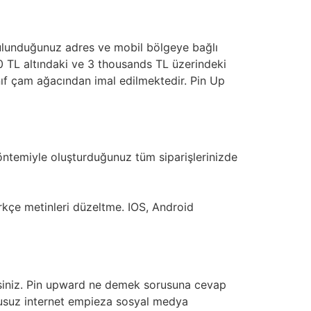
Bulunduğunuz adres ve mobil bölgeye bağlı
00 TL altındaki ve 3 thousands TL üzerindeki
nıf çam ağacından imal edilmektedir. Pin Up
ntemiyle oluşturduğunuz tüm siparişlerinizde
ürkçe metinleri düzeltme. IOS, Android
rsiniz. Pin upward ne demek sorusuna cevap
şkusuz internet empieza sosyal medya